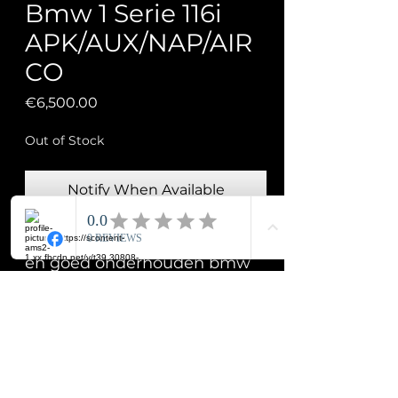
Bmw 1 Serie 116i
APK/AUX/NAP/AIR
CO
Price
€6,500.00
Out of Stock
Notify When Available
Hierbij bieden wij deze mooie
en goed onderhouden bmw
1ER REIHE (originele
Nederlands voertuig)
Algemene gegevens
Auto komt met nieuwe apk!!!
Bouwjaar: 2005
-complete moter is
Technische informatie