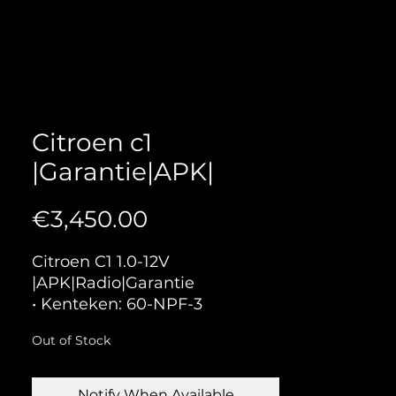
Citroen c1
|Garantie|APK|
Price
€3,450.00
Citroen C1 1.0-12V
|APK|Radio|Garantie
• Kenteken: 60-NPF-3
• Merk: Citroen
Out of Stock
• Model: C1
• Tellerstand: 109683 KM
• Carrosserievorm: Hatchback
Notify When Available