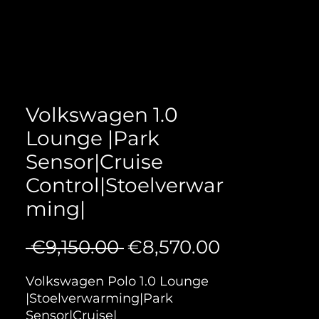
Volkswagen 1.0
Lounge |Park
Sensor|Cruise
Control|Stoelverwar
ming|
Regular
Sale
 €9,150.00 
€8,570.00
Price
Price
Volkswagen Polo 1.0 Lounge
|Stoelverwarming|Park
Sensor|Cruise|