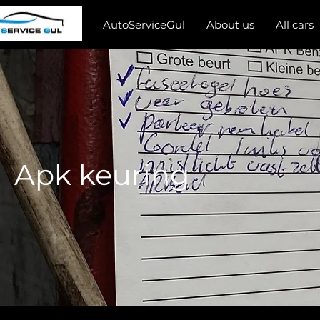
AutoServiceGul
About us
All cars
Apk keuring