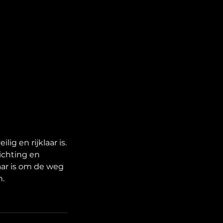
ig en rijklaar is.
ichting en
aar is om de weg
n.