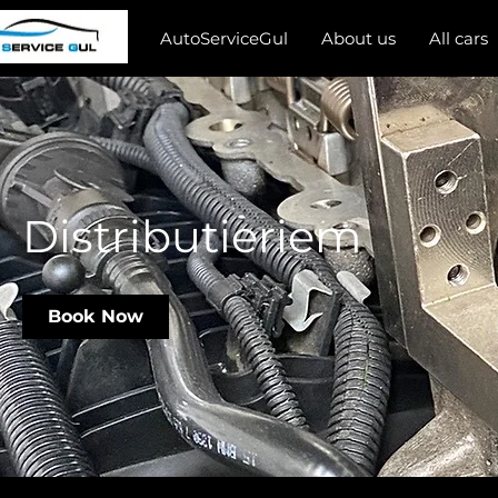
AutoServiceGul
About us
All cars
Distributieriem
Book Now