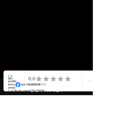
CONTACT
Alblasstraat 36,
5626 BJ Eindhoven
info@autoservicegul.nl
06 29180445