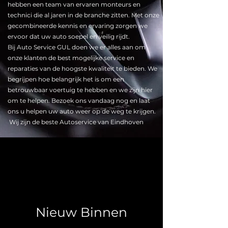
hebben een team van ervaren monteurs en
technici die al jaren in de branche zitten. Met onze
gecombineerde kennis en ervaring zorgen we
ervoor dat uw auto soepel en veilig rijdt.
Bij Auto Service GUL doen we er alles aan om
onze klanten de best mogelijke service en
reparaties van de hoogste kwaliteit te bieden. We
begrijpen hoe belangrijk het is om een
betrouwbaar voertuig te hebben en we zijn hier
om te helpen. Bezoek ons vandaag nog en laat
ons u helpen uw auto weer op de weg te krijgen.
Wij zijn de beste Autoservice van Eindhoven
New Arrivals
Nieuw Binnen