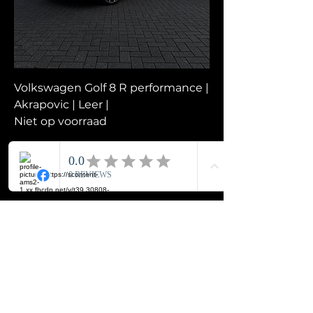
Volkswagen Golf 8 R performance |
Akrapovic | Leer |
Niet op voorraad