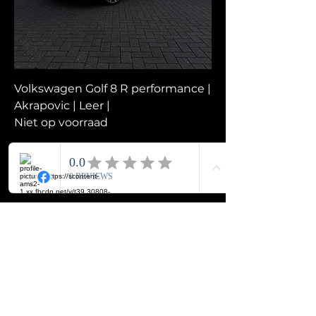
Volkswagen Golf 8 R performance |
Akrapovic | Leer |
Niet op voorraad