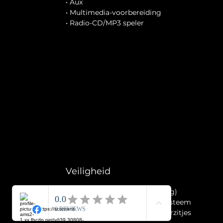
• Aux
• Multimedia-voorbereiding
• Radio-CD/MP3 speler
Veiligheid
• Alarm klasse 1(startblokkering)
• Bandenspanningscontrolesysteem
• Isofix bevestiging voor kinderzitjes