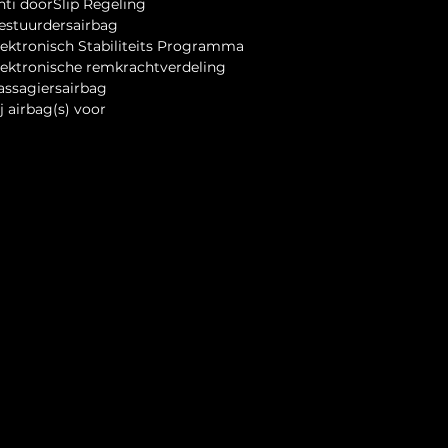
nti doorSlip Regeling
Alblasstraat 36
Bestuurdersairbag
5626BJ eindhoven
Elektronisch Stabiliteits Programma
0611644357
Elektronische remkrachtverdeling
info@autoservicegul.nl
Passagiersairbag
www.autoservicegul.nl
ij airbag(s) voor