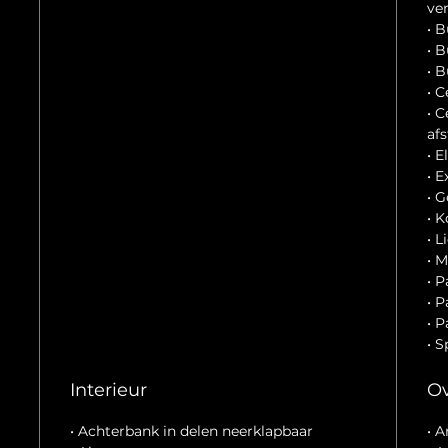
ve
• B
• 
• 
• 
• 
af
• 
• E
• 
• 
• L
• 
• 
• 
• 
• S
Interieur
Ov
• Achterbank in delen neerklapbaar
• 