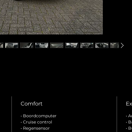
Comfort
Ex
• Boordcomputer
• A
• Cruise control
• 
• Regensensor
• B