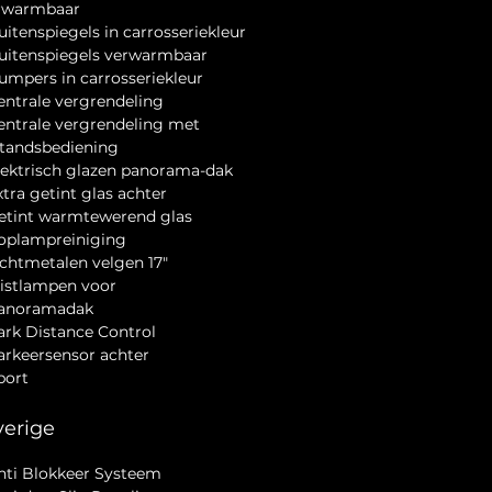
Vanwege de snelle
rwarmbaar
omloopsnelheid van onze
uitenspiegels in carrosseriekleur
voorraad adviseren wij u om
Buitenspiegels verwarmbaar
Bumpers in carrosseriekleur
vooraf contact met ons op te
Centrale vergrendeling
nemen, zodat u niet voor
Centrale vergrendeling met
verrassingen komt te staan.
standsbediening
Hoewel deze advertentie met
Elektrisch glazen panorama-dak
de grootste zorg is
xtra getint glas achter
samengesteld, kunnen er
Getint warmtewerend glas
geen rechten worden
Koplampreiniging
ichtmetalen velgen 17"
ontleend aan eventuele fouten
Mistlampen voor
of onjuistheden in de tekst,
Panoramadak
zoals typefouten,
Park Distance Control
prijsafwijkingen of onjuist
Parkeersensor achter
vermelde opties. Wij raden u
port
aan om bij aankoop altijd de
specificaties en uitrusting van
erige
het voertuig te verifiëren.
Anti Blokkeer Systeem
Autoservice Gul