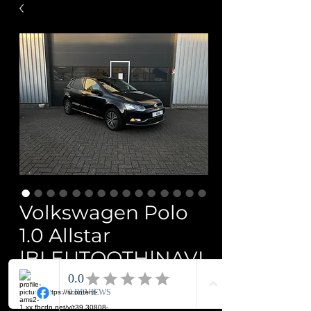
Volkswagen Polo
1.0 Allstar
|BLEUTOOTH|NAVI
|PDC|ZEER NET|
Prijs
€ 9.150,00