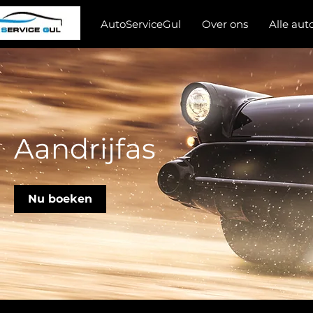
AutoServiceGul
Over ons
Alle auto
Aandrijfas
Nu boeken