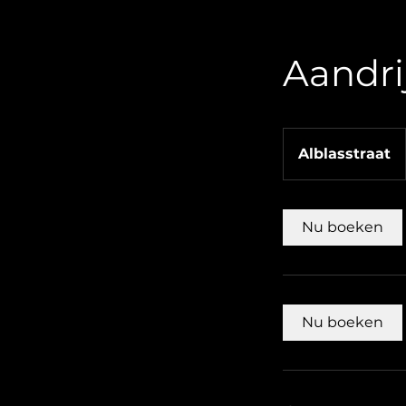
Aandri
Alblasstraat
Nu boeken
Nu boeken