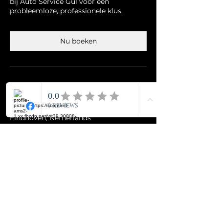
bij Auto Service Gul voor een
probleemloze, professionele klus.
Nu boeken
Contactgegevens
Autoservice Gul, Alblasstraat,
Eindhoven, Netherlands