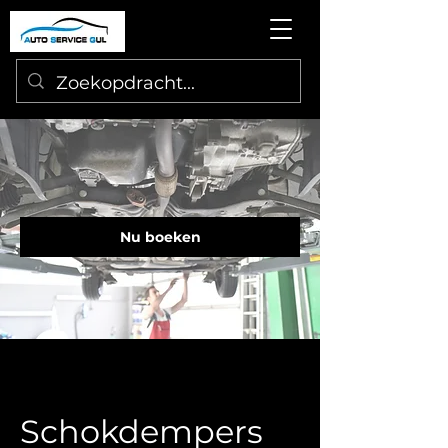
Nu boeken
Schokdempers